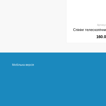
Артику
Спінінг телескопіч
160.
Мобільна версія