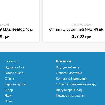
л: 41001
Артикул: 41000
ний MAZINGER 2,40 м
Спінінг телескопічний MAZINGER 
00 грн
157.00 грн
Каталог
Клієнтам
Вудка в зборі
Вхід до кабінету
Готова снасть
Оплата і доставка
Спінінг
Контактна інформація
Карпова вудка
Обмін та повернення товару
Фідер
Відгуки про склад
Ящик
Поширені запитання
Чохол