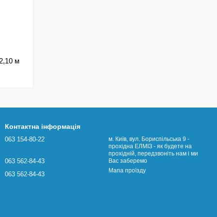
2,10 м
Контактна інформація
063 154-80-22
м. Київ, вул. Бориспільська 9 -
прохідна ЕЛМІЗ - як будете на
прохідній, передзвоніть нам і ми
063 562-84-43
Вас заберемо
Мапа проїзду
063 562-84-43