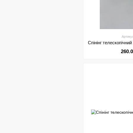
Артику
260.