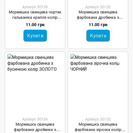
Артикул: 50138
Артикул: 50135
Мормишка свинцева чортик
Мормишка свинцева
гальваніка крапля колір
фарбована дробинка з
СРІБЛО
бусинкою колір ЧОРНИЙ
11.00 грн
11.00 грн
Купити
Купити
Артикул: 50134
Артикул: 50133
Мормишка свинцева
Мормишка свинцева
фарбована дробинка з
фарбована зірочка колір