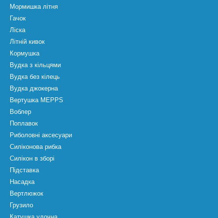
Мормишка літня
Гачок
Ліска
Літній кивок
Кормушка
Вудка з кільцями
Вудка без кілець
Вудка джокерна
Вертушка MEPPS
Воблер
Поплавок
Риболовні аксесуари
Силіконова рибка
Силікон в зборі
Підставка
Насадка
Вертлюжок
Грузило
Катушка удочна