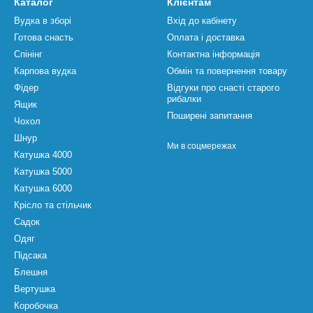
Каталог
Клієнтам
Вудка в зборі
Вхід до кабінету
Готова снасть
Оплата і доставка
Спінінг
Контактна інформація
Карпова вудка
Обмін та повернення товару
Фідер
Відгуки про снасті старого
рибалки
Ящик
Поширені запитання
Чохол
Шнур
Ми в соцмережах
Катушка 4000
Катушка 5000
Катушка 6000
Крісло та стільчик
Садок
Одяг
Підсака
Блешня
Вертушка
Коробочка