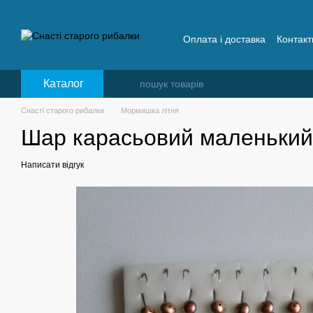
Перейти до основного контенту
Оплата і доставка
Контакт
Відгуки про снасті старог
Каталог
Снасті старого рибалки
Мормишка літня
Шар карасьовий маленьки
Написати відгук