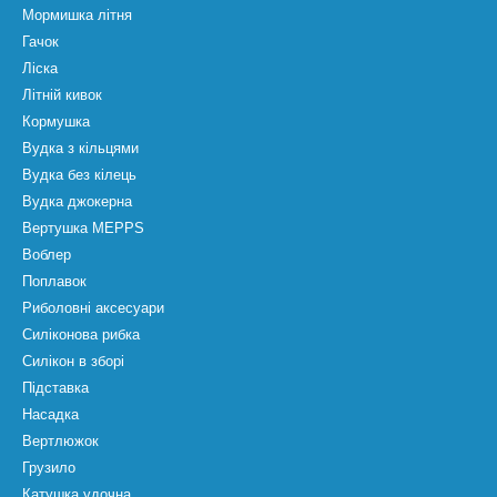
Мормишка літня
Гачок
Ліска
Літній кивок
Кормушка
Вудка з кільцями
Вудка без кілець
Вудка джокерна
Вертушка MEPPS
Воблер
Поплавок
Риболовні аксесуари
Силіконова рибка
Силікон в зборі
Підставка
Насадка
Вертлюжок
Грузило
Катушка удочна