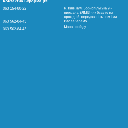
Контактна інформація
063 154-80-22
м. Київ, вул. Бориспільська 9 -
прохідна ЕЛМІЗ - як будете на
прохідній, передзвоніть нам і ми
063 562-84-43
Вас заберемо
Мапа проїзду
063 562-84-43