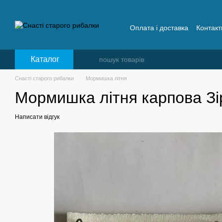
Перейти до основного контенту
Оплата і доставка
Контакт
Відгуки про снасті старог
Каталог
Снасті старого рибалки
Мормишка літня
Мормишка літня карпова Зі
Написати відгук