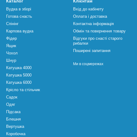
Каталог
Клієнтам
Вудка в зборі
Вхід до кабінету
Готова снасть
Оплата і доставка
Спінінг
Контактна інформація
Карпова вудка
Обмін та повернення товару
Фідер
Відгуки про снасті старого
рибалки
Ящик
Поширені запитання
Чохол
Шнур
Ми в соцмережах
Катушка 4000
Катушка 5000
Катушка 6000
Крісло та стільчик
Садок
Одяг
Підсака
Блешня
Вертушка
Коробочка