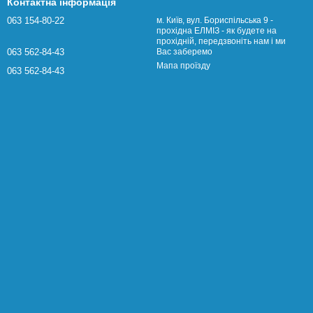
Контактна інформація
063 154-80-22
м. Київ, вул. Бориспільська 9 -
прохідна ЕЛМІЗ - як будете на
прохідній, передзвоніть нам і ми
063 562-84-43
Вас заберемо
Мапа проїзду
063 562-84-43