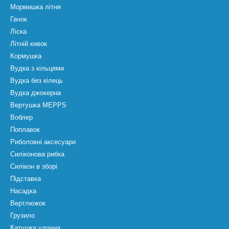
Мормишка літня
Гачок
Ліска
Літній кивок
Кормушка
Вудка з кільцями
Вудка без кілець
Вудка джокерна
Вертушка MEPPS
Воблер
Поплавок
Риболовні аксесуари
Силіконова рибка
Силікон в зборі
Підставка
Насадка
Вертлюжок
Грузило
Катушка удочна