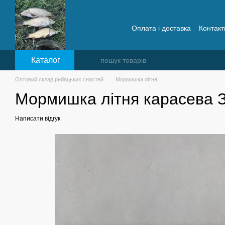
Перейти до основного контенту
Оплата і доставка
Контакт
Поширені запитання
Каталог
Оптовий склад рибацьких снастей
Мормишка літня
Мормишка літня карасева З
Написати відгук