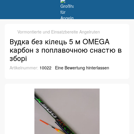
Vormontierte und Einsatzbereite Angelruten
Вудка без кілець 5 м OMEGA
карбон з поплавочною снастю в
зборі
Artikelnummer:
10022
Eine Bewertung hinterlassen