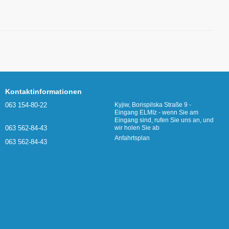
Kontaktinformationen
063 154-80-22
Kyjiw, Borispilska Straße 9 -
Eingang ELMIz - wenn Sie am
Eingang sind, rufen Sie uns an, und
063 562-84-43
wir holen Sie ab
Anfahrtsplan
063 562-84-43