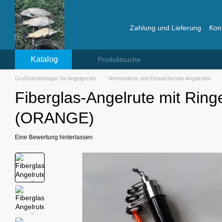
Перейти к основному контенту
Zahlung und Lieferung
Kon
Bewertungen über das La
Katalog
Großhandelslager für Angelgeräte
Vormontierte und Einsatzbereite Angelruten
Fiberglas-Angelrute mit Ring
(ORANGE)
Eine Bewertung hinterlassen