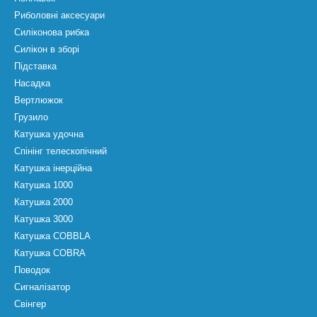
Риболовні аксесуари
Силіконова рибка
Силікон в зборі
Підставка
Насадка
Вертлюжок
Грузило
Катушка удочна
Спінінг телескопічний
Катушка інерційна
Катушка 1000
Катушка 2000
Катушка 3000
Катушка COBBLA
Катушка COBRA
Поводок
Сигналізатор
Свінгер