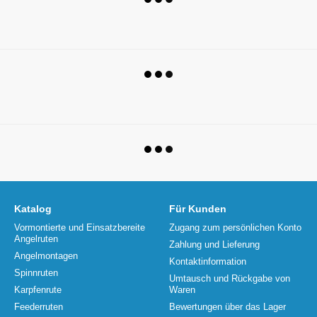
Katalog
Für Kunden
Vormontierte und Einsatzbereite
Zugang zum persönlichen Konto
Angelruten
Zahlung und Lieferung
Angelmontagen
Kontaktinformation
Spinnruten
Umtausch und Rückgabe von
Karpfenrute
Waren
Feederruten
Bewertungen über das Lager