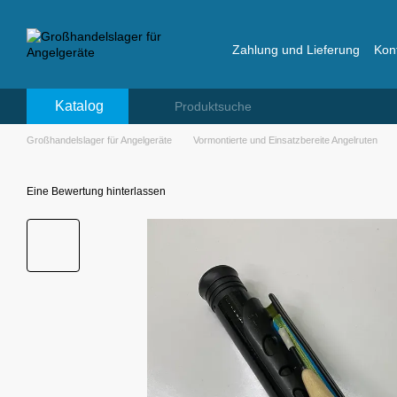
Перейти к основному контенту
Zahlung und Lieferung
Kon
Bewertungen über das La
Katalog
Großhandelslager für Angelgeräte
Vormontierte und Einsatzbereite Angelruten
Eine Bewertung hinterlassen