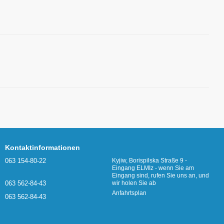
Kontaktinformationen
063 154-80-22
Kyjiw, Borispilska Straße 9 -
Eingang ELMIz - wenn Sie am
Eingang sind, rufen Sie uns an, und
063 562-84-43
wir holen Sie ab
Anfahrtsplan
063 562-84-43