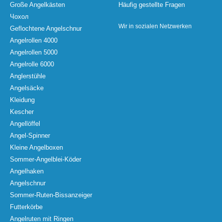
Große Angelkästen
Häufig gestellte Fragen
Чохол
Wir in sozialen Netzwerken
Geflochtene Angelschnur
Angelrollen 4000
Angelrollen 5000
Angelrolle 6000
Anglerstühle
Angelsäcke
Kleidung
Kescher
Angellöffel
Angel-Spinner
Kleine Angelboxen
Sommer-Angelblei-Köder
Angelhaken
Angelschnur
Sommer-Ruten-Bissanzeiger
Futterkörbe
Angelruten mit Ringen