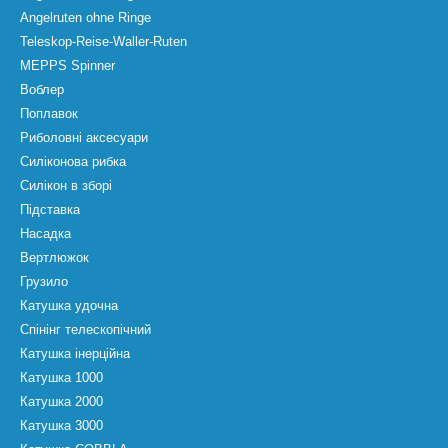
Angelruten ohne Ringe
Teleskop-Reise-Waller-Ruten
MEPPS Spinner
Воблер
Поплавок
Риболовні аксесуари
Силіконова рибка
Силікон в зборі
Підставка
Насадка
Вертлюжок
Грузило
Катушка удочна
Спінінг телескопічний
Катушка інерційна
Катушка 1000
Катушка 2000
Катушка 3000