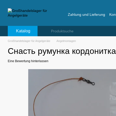
Перейти к основному контенту
Zahlung und Lieferung
Kon
Bewertungen über das La
Katalog
Großhandelslager für Angelgeräte
Angelmontagen
Снасть румунка кордонитка 
Eine Bewertung hinterlassen