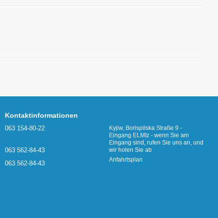
Kontaktinformationen
063 154-80-22
Kyjiw, Borispilska Straße 9 -
Eingang ELMIz - wenn Sie am
Eingang sind, rufen Sie uns an, und
063 562-84-43
wir holen Sie ab
Anfahrtsplan
063 562-84-43