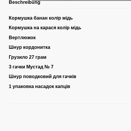
Beschreibung
Кормушка банан колір мідь
Кормушка на карася колір мідь
Вертлюжок
Шнур кордонитка
Грузило 27 грам
3 гачки Мустад № 7
Шнур поводковий для гачків
1 упаковка насадок капців