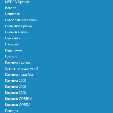
MEPPS Spinner
Воблер
Поплавок
Риболовні аксесуари
Силіконова рибка
Силікон в зборі
Підставка
Насадка
Вертлюжок
Грузило
Катушка удочна
Спінінг телескопічний
Катушка інерційна
Катушка 1000
Катушка 2000
Катушка 3000
Катушка COBBLA
Катушка COBRA
Поводок