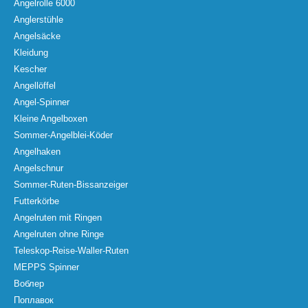
Angelrolle 6000
Anglerstühle
Angelsäcke
Kleidung
Kescher
Angellöffel
Angel-Spinner
Kleine Angelboxen
Sommer-Angelblei-Köder
Angelhaken
Angelschnur
Sommer-Ruten-Bissanzeiger
Futterkörbe
Angelruten mit Ringen
Angelruten ohne Ringe
Teleskop-Reise-Waller-Ruten
MEPPS Spinner
Воблер
Поплавок