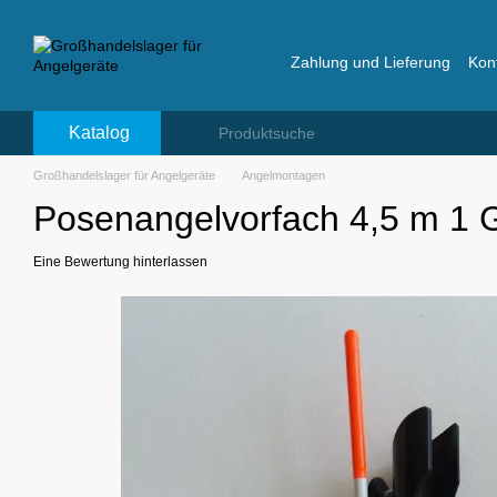
Перейти к основному контенту
Zahlung und Lieferung
Kon
Bewertungen über das La
Katalog
Großhandelslager für Angelgeräte
Angelmontagen
Posenangelvorfach 4,5 m 1
Eine Bewertung hinterlassen