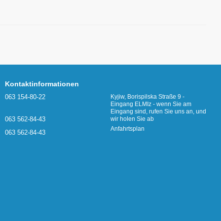
Kontaktinformationen
063 154-80-22
Kyjiw, Borispilska Straße 9 -
Eingang ELMIz - wenn Sie am
Eingang sind, rufen Sie uns an, und
063 562-84-43
wir holen Sie ab
Anfahrtsplan
063 562-84-43