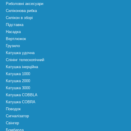
Риболовні аксесуари
Силіконова рибка
Силікон в зборі
Підставка
Насадка
Вертлюжок
Грузило
Катушка удочна
Спінінг телескопічний
Катушка інерційна
Катушка 1000
Катушка 2000
Катушка 3000
Катушка COBBLA
Катушка COBRA
Поводок
Сигналізатор
Свінгер
Бомбарда