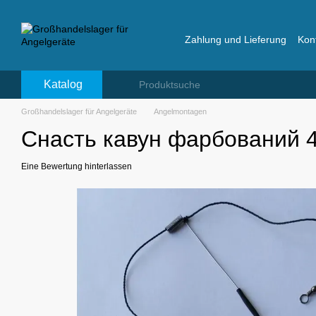
Перейти к основному контенту
Zahlung und Lieferung
Kon
Bewertungen über das La
Katalog
Großhandelslager für Angelgeräte
Angelmontagen
Снасть кавун фарбований 4
Eine Bewertung hinterlassen