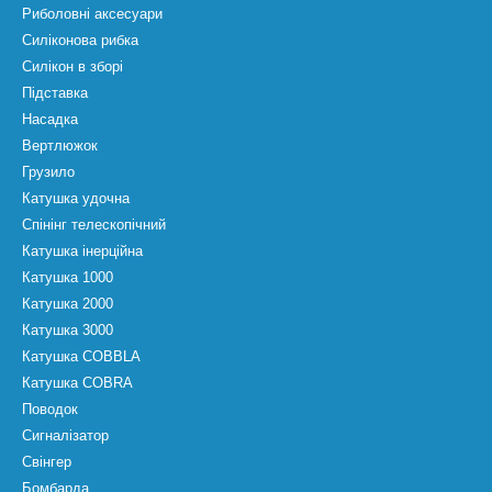
Риболовні аксесуари
Силіконова рибка
Силікон в зборі
Підставка
Насадка
Вертлюжок
Грузило
Катушка удочна
Спінінг телескопічний
Катушка інерційна
Катушка 1000
Катушка 2000
Катушка 3000
Катушка COBBLA
Катушка COBRA
Поводок
Сигналізатор
Свінгер
Бомбарда