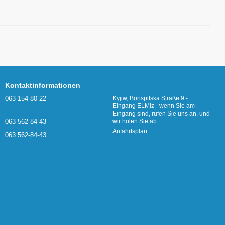
Kontaktinformationen
063 154-80-22
Kyjiw, Borispilska Straße 9 -
Eingang ELMIz - wenn Sie am
Eingang sind, rufen Sie uns an, und
063 562-84-43
wir holen Sie ab
Anfahrtsplan
063 562-84-43