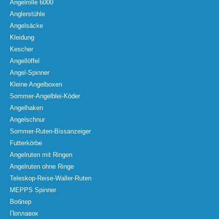
Angelrolle 6000
Anglerstühle
Angelsäcke
Kleidung
Kescher
Angellöffel
Angel-Spinner
Kleine Angelboxen
Sommer-Angelblei-Köder
Angelhaken
Angelschnur
Sommer-Ruten-Bissanzeiger
Futterkörbe
Angelruten mit Ringen
Angelruten ohne Ringe
Teleskop-Reise-Waller-Ruten
MEPPS Spinner
Воблер
Поплавок