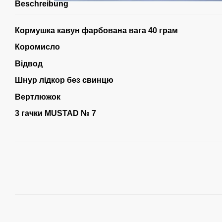
Beschreibung
Кормушка кавун фарбована вага 40 грам
Коромисло
Відвод
Шнур лідкор без свинцю
Вертлюжок
3 гачки MUSTAD № 7