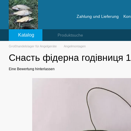
Перейти к основному контенту
Zahlung und Lieferung
Kon
Bewertungen über das La
Katalog
Großhandelslager für Angelgeräte
Angelmontagen
Снасть фідерна годівниця 1
Eine Bewertung hinterlassen