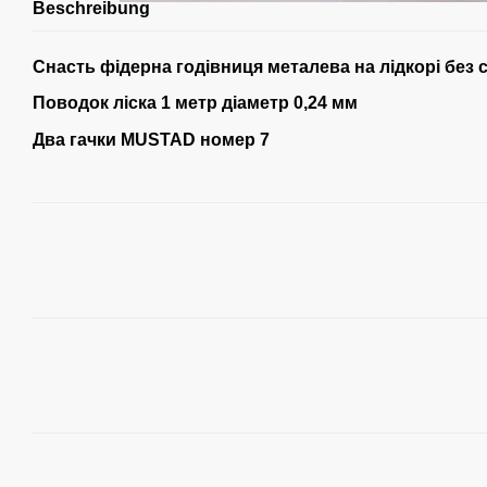
Beschreibung
Снасть фідерна годівниця металева на лідкорі без
Поводок ліска 1 метр діаметр 0,24 мм
Два гачки MUSTAD номер 7