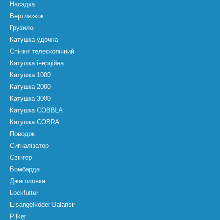
Насадка
Вертлюжок
Грузило
Катушка удочна
Спінінг телескопічний
Катушка інерційна
Катушка 1000
Катушка 2000
Катушка 3000
Катушка COBBLA
Катушка COBRA
Поводок
Сигналізатор
Свінгер
Бомбарда
Джиголовка
Lockfutter
Eisangelköder Balansir
Pilker