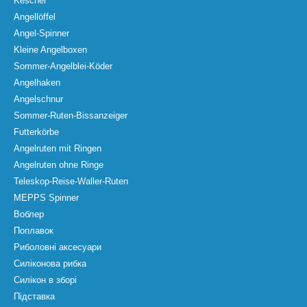
Kescher
Angellöffel
Angel-Spinner
Kleine Angelboxen
Sommer-Angelblei-Köder
Angelhaken
Angelschnur
Sommer-Ruten-Bissanzeiger
Futterkörbe
Angelruten mit Ringen
Angelruten ohne Ringe
Teleskop-Reise-Waller-Ruten
MEPPS Spinner
Воблер
Поплавок
Риболовні аксесуари
Силіконова рибка
Силікон в зборі
Підставка