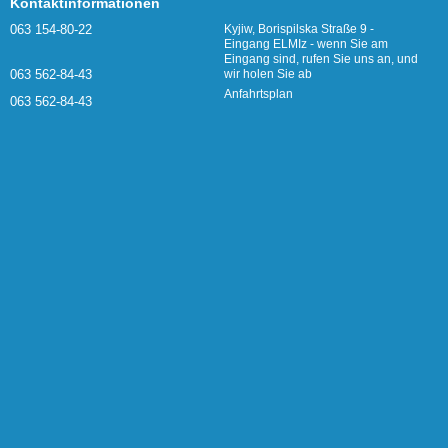
Kontaktinformationen
063 154-80-22
Kyjiw, Borispilska Straße 9 -
Eingang ELMIz - wenn Sie am
Eingang sind, rufen Sie uns an, und
063 562-84-43
wir holen Sie ab
Anfahrtsplan
063 562-84-43