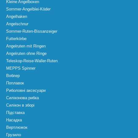
Kleine Angelboxen
Sommer-Angelblei-Köder
Angelhaken
Angelschnur
Sommer-Ruten-Bissanzeiger
Futterkörbe
Angelruten mit Ringen
Angelruten ohne Ringe
Teleskop-Reise-Waller-Ruten
MEPPS Spinner
Воблер
Поплавок
Риболовні аксесуари
Силіконова рибка
Силікон в зборі
Підставка
Насадка
Вертлюжок
Грузило