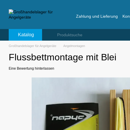
Перейти к основному контенту
Zahlung und Lieferung
Kon
Bewertungen über das La
Katalog
Großhandelslager für Angelgeräte
Angelmontagen
Flussbettmontage mit Blei
Eine Bewertung hinterlassen