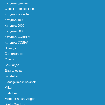
Катушка удочна
Спінінг телескопічний
Катушка інерційна
Катушка 1000
Катушка 2000
Катушка 3000
Катушка COBBLA
Катушка COBRA
Поводок
Сигналізатор
Свінгер
Бомбарда
Джиголовка
Lockfutter
Eisangelköder Balansir
Pilker
Eisbohrer
Eisruten Bissanzeigen
Winter-Wobbler