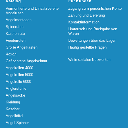
Katalog
Für Kunden
Vormontierte und Einsatzbereite
Zugang zum persönlichen Konto
Angelruten
Zahlung und Lieferung
Angelmontagen
Kontaktinformation
Spinnruten
Umtausch und Rückgabe von
Karpfenrute
Waren
Feederruten
Bewertungen über das Lager
Große Angelkästen
Häufig gestellte Fragen
Чохол
Wir in sozialen Netzwerken
Geflochtene Angelschnur
Angelrollen 4000
Angelrollen 5000
Angelrolle 6000
Anglerstühle
Angelsäcke
Kleidung
Kescher
Angellöffel
Angel-Spinner